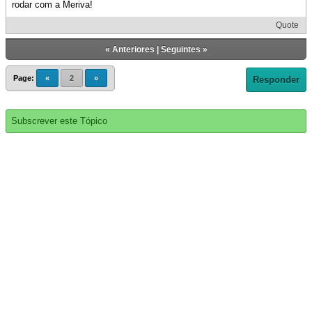
rodar com a Meriva!
Quote
«
Anteriores
|
Seguintes
»
Page:
«
2
»
Responder
Subscrever este Tópico