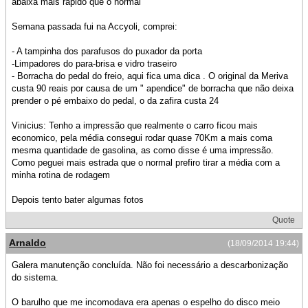
abaixa mais rápido que o normal
Semana passada fui na Accyoli, comprei:
- A tampinha dos parafusos do puxador da porta
-Limpadores do para-brisa e vidro traseiro
- Borracha do pedal do freio, aqui fica uma dica . O original da Meriva
custa 90 reais por causa de um " apendice" de borracha que não deixa
prender o pé embaixo do pedal, o da zafira custa 24
Vinicius: Tenho a impressão que realmente o carro ficou mais
economico, pela média consegui rodar quase 70Km a mais coma
mesma quantidade de gasolina, as como disse é uma impressão.
Como peguei mais estrada que o normal prefiro tirar a média com a
minha rotina de rodagem
Depois tento bater algumas fotos
Quote
Arnaldo
(18/09/2014 19:44)
Galera manutenção concluída. Não foi necessário a descarbonização
do sistema.
O barulho que me incomodava era apenas o espelho do disco meio