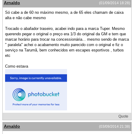
Arnaldo
(01/09/2014 18:28)
Só cabe a de 60 no máximo mesmo, a de 65 eles chamam de caixa
alta e não cabe mesmo
Trocado o abafador traseiro, acabei indo para a marca Tuper. Mesmo
querendo pegar o original o preço era 1/3 do original da GM e tem que
marcar horário para trocar na concessionária... mesmo sendo de marca
" paralela" achei o acabamento muito parecido com o original e fiz o
serviço na Tarumã, bem conhecidos em escapes esportivos , turbos
etc
Como estava
Quote
Arnaldo
(03/09/2014 21:38)