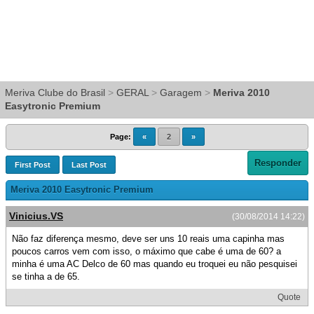
Meriva Clube do Brasil
>
GERAL
>
Garagem
>
Meriva 2010
Easytronic Premium
Page:
«
2
»
Responder
First Post
Last Post
Meriva 2010 Easytronic Premium
Vinicius.VS
(30/08/2014 14:22)
Não faz diferença mesmo, deve ser uns 10 reais uma capinha mas
poucos carros vem com isso, o máximo que cabe é uma de 60? a
minha é uma AC Delco de 60 mas quando eu troquei eu não pesquisei
se tinha a de 65.
Quote