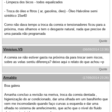
- Limpeza dos bicos - todos equalizados
- Troca do óleo e fltros ( ar, gasolina, óleo) - Óleo Halvoline semi
sintético 15w40
Como não dava tempo a troca da correia e tensionadores ficou para a
próxima, mas olhamos e tem o desgaste natural, nada que precise de
uma parada não programada
Quote
Vinicius.VS
(06/09/2014 13:36)
A correia se não estiver gasta na próxima da para trocar sem riscos,
sobre as velas sentiu diferença? deixe aqui o relato do que achou =p
Quote
Arnaldo
(17/09/2014 23:26)
Boa galera
Amanha concluo a revisão na meriva, troca da correia dentada ,
higienização do ar condicionado, dar uma olhada em um barulhinho que
vem me incomodando quando faço curvas a esquerda e dar uma
olhada no sistema de arrefecimento, que acho que o nível do fluido