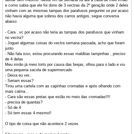
e como sabia que ele foi dono de 3 vectras da 2º geração onde 2 deles
vinham com as mesmas tampas dos parafusos perguntei se por acaso
não havia alguma que sobrou dos carros antigos, segue conversa
abaixo:
- Cara , vc por acaso não teria as tampas dos parafusos que vinham
no vectra?
- Joguei algumas coisas do vectra semana passada, acho que foram
junto
- Não fala isso, estou procurando essas malditas tampinhas , preciso
de 4 delas
Meu irmão já meio torto por causa das brejas, olhou para o lado e viu
uma pequena sacola de supermercado
- Deixa eu ver..
- Seriam essas?
Tirou uma cartela com as capinhas cromadas e após olhando com
mais calma...
- Cara são essas pretas que estão no meio das cromadas!!!!
- precisa de quantas?
- Só de 4
- Só tem essas 4 mesmo!!
O tipo de coisa que não acontece 2 vezes