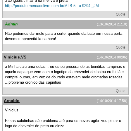
São iguais , mas a da meriva é preta
http://produto.mercadolivre.com.br/MLB-5...a-9294-_JM
Quote
Admin
(13/10/2014 21:10)
Não podemos dar mole para a sorte, quando ela bate em nossa porta
devemos aproveitá-la na hora!
Quote
Vinicius.VS
(14/10/2014 00:06)
a Minha caiu uma delas... eu estou procurando as benditas tampinas e
aquela capa que vem com o logotipo da chevrolet desbotou eu fui lá e
comprei outras, em vez de dourado estavam meio cromadas rosadas
...problema cronico das capinhas
Quote
Arnaldo
(14/10/2014 17:58)
Vinicius
Essas calotinhas são problema até para os novos agile. vou pintar o
logo da chevrolet de preto ou cinza