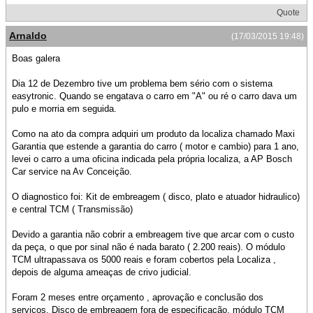
Quote
Arnaldo
(17/03/2015 19:48)
Boas galera
Dia 12 de Dezembro tive um problema bem sério com o sistema
easytronic. Quando se engatava o carro em "A" ou ré o carro dava um
pulo e morria em seguida.
Como na ato da compra adquiri um produto da localiza chamado Maxi
Garantia que estende a garantia do carro ( motor e cambio) para 1 ano,
levei o carro a uma oficina indicada pela própria localiza, a AP Bosch
Car service na Av Conceição.
O diagnostico foi: Kit de embreagem ( disco, plato e atuador hidraulico)
e central TCM ( Transmissão)
Devido a garantia não cobrir a embreagem tive que arcar com o custo
da peça, o que por sinal não é nada barato ( 2.200 reais). O módulo
TCM ultrapassava os 5000 reais e foram cobertos pela Localiza ,
depois de alguma ameaças de crivo judicial.
Foram 2 meses entre orçamento , aprovação e conclusão dos
serviços. Disco de embreagem fora de especificação, módulo TCM