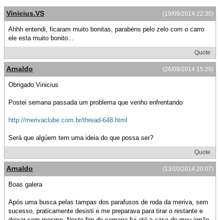
Vinicius.VS
(19/09/2014 22:30)
Ahhh entendi, ficaram muito bonitas, parabéns pelo zelo com o carro
ele esta muito bonito...
Quote
Arnaldo
(26/09/2014 15:29)
Obrigado Vinicius
Postei semana passada um problema que venho enfrentando
http://merivaclube.com.br/thread-648.html
Será que algúem tem uma ideia do que possa ser?
Quote
Arnaldo
(13/10/2014 20:07)
Boas galera
Após uma busca pelas tampas dos parafusos de roda da meriva, sem
sucesso, praticamente desisti e me preparava para tirar o restante e
deixar sem mesmo. Neste fim de semana fui até a casa de meu irmão