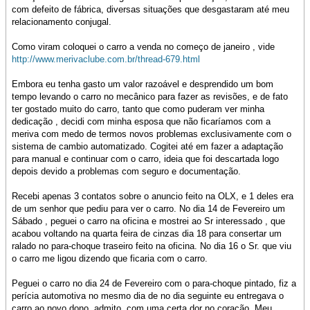
com defeito de fábrica, diversas situações que desgastaram até meu
relacionamento conjugal.
Como viram coloquei o carro a venda no começo de janeiro , vide
http://www.merivaclube.com.br/thread-679.html
Embora eu tenha gasto um valor razoável e desprendido um bom
tempo levando o carro no mecânico para fazer as revisões, e de fato
ter gostado muito do carro, tanto que como puderam ver minha
dedicação , decidi com minha esposa que não ficaríamos com a
meriva com medo de termos novos problemas exclusivamente com o
sistema de cambio automatizado. Cogitei até em fazer a adaptação
para manual e continuar com o carro, ideia que foi descartada logo
depois devido a problemas com seguro e documentação.
Recebi apenas 3 contatos sobre o anuncio feito na OLX, e 1 deles era
de um senhor que pediu para ver o carro. No dia 14 de Fevereiro um
Sábado , peguei o carro na oficina e mostrei ao Sr interessado , que
acabou voltando na quarta feira de cinzas dia 18 para consertar um
ralado no para-choque traseiro feito na oficina. No dia 16 o Sr. que viu
o carro me ligou dizendo que ficaria com o carro.
Peguei o carro no dia 24 de Fevereiro com o para-choque pintado, fiz a
perícia automotiva no mesmo dia de no dia seguinte eu entregava o
carro ao novo dono, admito, com uma certa dor no coração. Meu