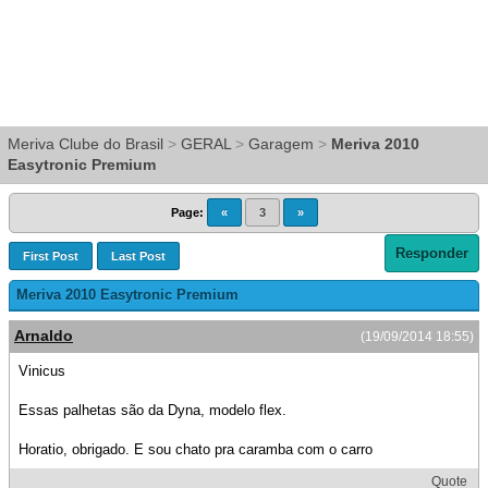
Meriva Clube do Brasil
>
GERAL
>
Garagem
>
Meriva 2010
Easytronic Premium
Page:
«
3
»
Responder
First Post
Last Post
Meriva 2010 Easytronic Premium
Arnaldo
(19/09/2014 18:55)
Vinicus
Essas palhetas são da Dyna, modelo flex.
Horatio, obrigado. E sou chato pra caramba com o carro
Quote