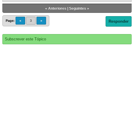
«
Anteriores
|
Seguintes
»
Page:
«
3
»
Responder
Subscrever este Tópico