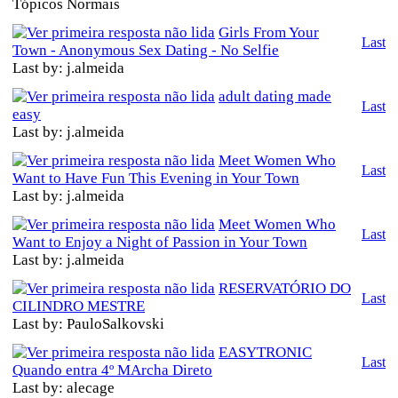
Tópicos Normais
Girls From Your
Last
Town - Anonymous Sex Dating - No Selfie
Last by: j.almeida
adult dating made
Last
easy
Last by: j.almeida
Meet Women Who
Last
Want to Have Fun This Evening in Your Town
Last by: j.almeida
Meet Women Who
Last
Want to Enjoy a Night of Passion in Your Town
Last by: j.almeida
RESERVATÓRIO DO
Last
CILINDRO MESTRE
Last by: PauloSalkovski
EASYTRONIC
Last
Quando entra 4º MArcha Direto
Last by: alecage