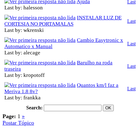
Ajuda
Last
Last by: halesson
INSTALAR LUZ DE
Last
CORTESIA NO PORTAMALAS
Last by: wkrenski
Cambio Easytronic x
Last
Automatico x Manual
Last by: alecage
Barulho na roda
Last
traseira
Last by: kropotoff
Quantos km/l faz a
Last
Meriva 1.8 8v?
Last by: frankka
Search:
Page:
1
»
Postar Tópico