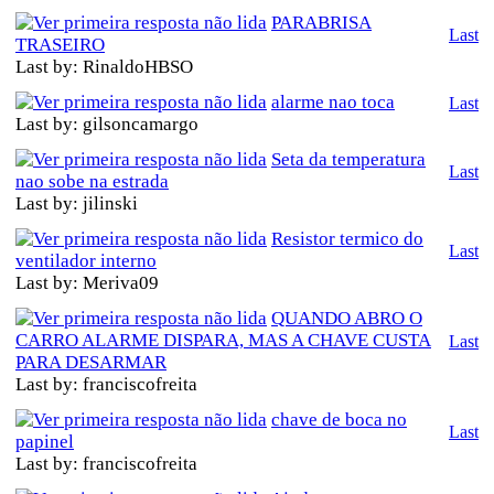
PARABRISA
Last
TRASEIRO
Last by: RinaldoHBSO
alarme nao toca
Last
Last by: gilsoncamargo
Seta da temperatura
Last
nao sobe na estrada
Last by: jilinski
Resistor termico do
Last
ventilador interno
Last by: Meriva09
QUANDO ABRO O
CARRO ALARME DISPARA, MAS A CHAVE CUSTA
Last
PARA DESARMAR
Last by: franciscofreita
chave de boca no
Last
papinel
Last by: franciscofreita