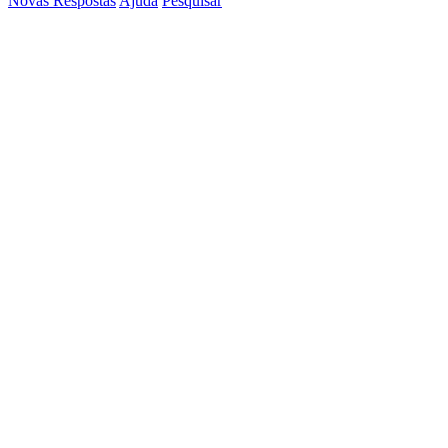
Novas Respostas
Ajuda
Pesquisar