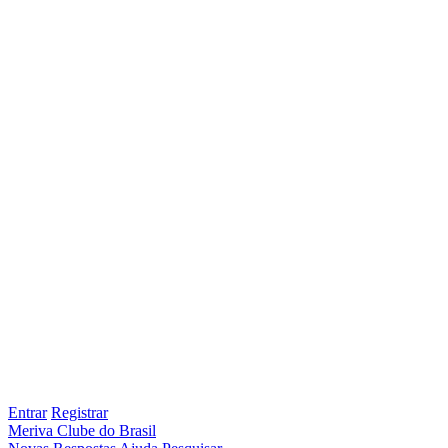
Entrar
Registrar
Meriva Clube do Brasil