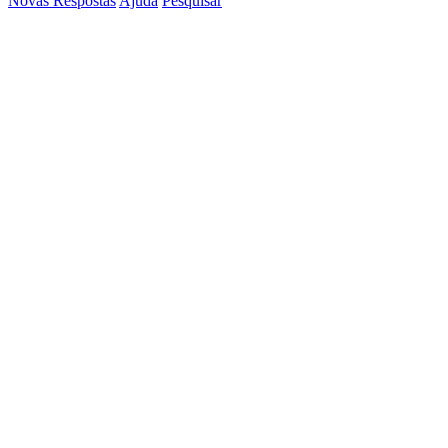
Novas Respostas
Ajuda
Pesquisar