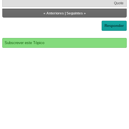
Quote
«
Anteriores
|
Seguintes
»
Responder
Subscrever este Tópico