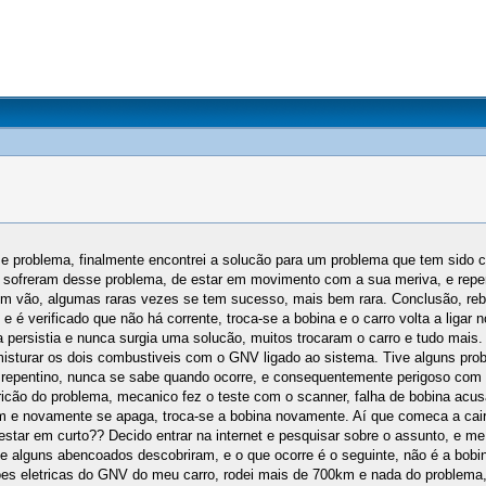
esse problema, finalmente encontrei a solucão para um problema que tem sid
a sofreram desse problema, de estar em movimento com a sua meriva, e repe
em vão, algumas raras vezes se tem sucesso, mais bem rara. Conclusão, reboq
 e é verificado que não há corrente, troca-se a bobina e o carro volta a lig
 persistia e nunca surgia uma solucão, muitos trocaram o carro e tudo mais.
 misturar os dois combustiveis com o GNV ligado ao sistema. Tive alguns pro
 é repentino, nunca se sabe quando ocorre, e consequentemente perigoso com 
cão do problema, mecanico fez o teste com o scanner, falha de bobina acusa
m e novamente se apaga, troca-se a bobina novamente. Aí que comeca a cair
e estar em curto?? Decido entrar na internet e pesquisar sobre o assunto, e
e alguns abencoados descobriram, e o que ocorre é o seguinte, não é a bobin
es eletricas do GNV do meu carro, rodei mais de 700km e nada do problema, 