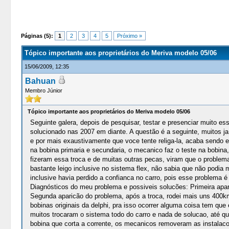
1 Votos - 5 Média
1
2
3
4
5
Páginas (5):
1
2
3
4
5
Próximo »
Tópico importante aos proprietários do Meriva modelo 05/06
15/06/2009, 12:35
Bahuan
Membro Júnior
Tópico importante aos proprietários do Meriva modelo 05/06
Seguinte galera, depois de pesquisar, testar e presenciar muito 
solucionado nas 2007 em diante. A questão é a seguinte, muitos j
e por mais exaustivamente que voce tente religa-la, acaba sendo 
na bobina primaria e secundaria, o mecanico faz o teste na bobina,
fizeram essa troca e de muitas outras pecas, viram que o problema
bastante leigo inclusive no sistema flex, não sabia que não podia
inclusive havia perdido a confianca no carro, pois esse problema
Diagnósticos do meu problema e possiveis solucões: Primeira apari
Segunda aparicão do problema, após a troca, rodei mais uns 400k
bobinas originais da delphi, pra isso ocorrer alguma coisa tem qu
muitos trocaram o sistema todo do carro e nada de solucao, até qu
bobina que corta a corrente, os mecanicos removeram as instalaco