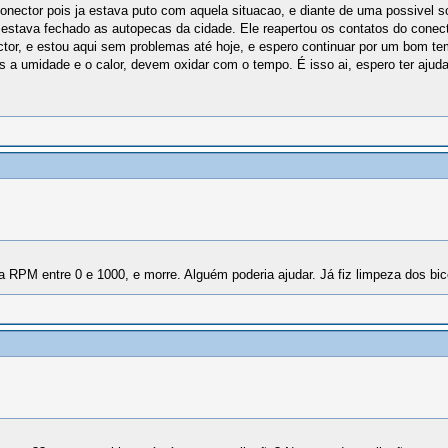
 conector pois ja estava puto com aquela situacao, e diante de uma possivel 
a estava fechado as autopecas da cidade. Ele reapertou os contatos do conec
onector, e estou aqui sem problemas até hoje, e espero continuar por um bom 
is a umidade e o calor, devem oxidar com o tempo. É isso ai, espero ter aju
 RPM entre 0 e 1000, e morre. Alguém poderia ajudar. Já fiz limpeza dos 