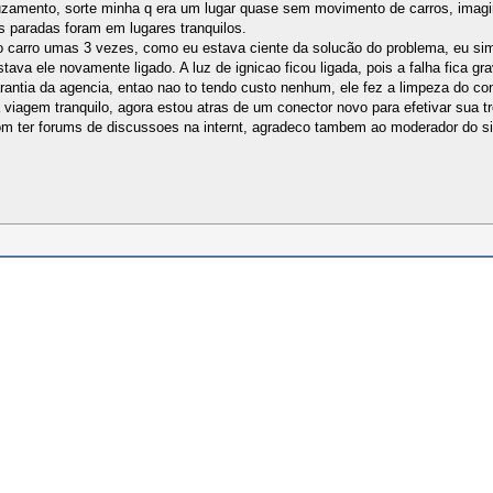
ruzamento, sorte minha q era um lugar quase sem movimento de carros, ima
has paradas foram em lugares tranquilos.
 o carro umas 3 vezes, como eu estava ciente da solucão do problema, eu simp
stava ele novamente ligado. A luz de ignicao ficou ligada, pois a falha fica g
antia da agencia, entao nao to tendo custo nenhum, ele fez a limpeza do con
viagem tranquilo, agora estou atras de um conector novo para efetivar sua t
m ter forums de discussoes na internt, agradeco tambem ao moderador do sit