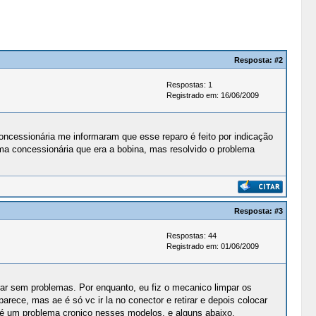
Resposta:
#2
Respostas: 1
Registrado em: 16/06/2009
concessionária me informaram que esse reparo é feito por indicação
a concessionária que era a bobina, mas resolvido o problema
Resposta:
#3
Respostas: 44
Registrado em: 01/06/2009
ar sem problemas. Por enquanto, eu fiz o mecanico limpar os
ece, mas ae é só vc ir la no conector e retirar e depois colocar
o é um problema cronico nesses modelos, e alguns abaixo,