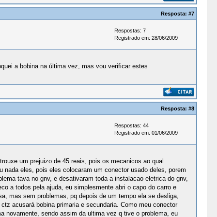
Resposta:
#7
Respostas: 7
Registrado em: 28/06/2009
quei a bobina na última vez, mas vou verificar estes
Resposta:
#8
Respostas: 44
Registrado em: 01/06/2009
trouxe um prejuizo de 45 reais, pois os mecanicos ao qual
ou nada eles, pois eles colocaram um conector usado deles, porem
ema tava no gnv, e desativaram toda a instalacao eletrica do gnv,
eco a todos pela ajuda, eu simplesmente abri o capo do carro e
ssa, mas sem problemas, pq depois de um tempo ela se desliga,
m ctz acusará bobina primaria e secundaria. Como meu conector
ema novamente, sendo assim da ultima vez q tive o problema, eu