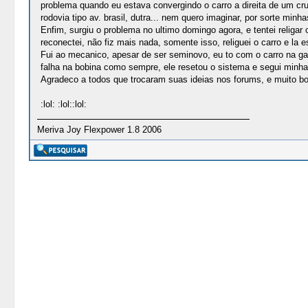
problema quando eu estava convergindo o carro a direita de um c
rodovia tipo av. brasil, dutra... nem quero imaginar, por sorte min
Enfim, surgiu o problema no ultimo domingo agora, e tentei religar
reconectei, não fiz mais nada, somente isso, religuei o carro e la e
Fui ao mecanico, apesar de ser seminovo, eu to com o carro na gar
falha na bobina como sempre, ele resetou o sistema e segui minha 
Agradeco a todos que trocaram suas ideias nos forums, e muito bo
:lol: :lol::lol:
Meriva Joy Flexpower 1.8 2006