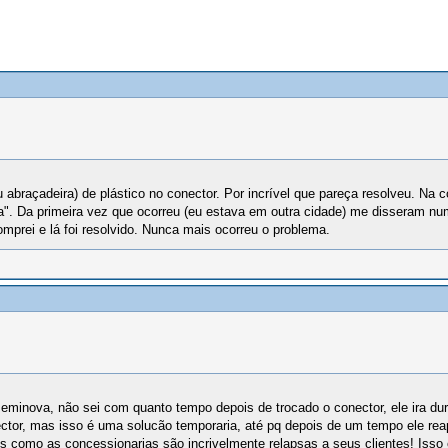
abraçadeira) de plástico no conector. Por incrível que pareça resolveu. Na 
". Da primeira vez que ocorreu (eu estava em outra cidade) me disseram num
omprei e lá foi resolvido. Nunca mais ocorreu o problema.
inova, não sei com quanto tempo depois de trocado o conector, ele ira dur
tor, mas isso é uma solucão temporaria, até pq depois de um tempo ele reapar
os como as concessionarias são incrivelmente relapsas a seus clientes! Iss