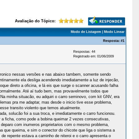
Avaliação do Tópico:
Modo de Listagem
|
Modo Linear
Resposta:
#1
Respostas: 44
Registrado em: 01/06/2009
o cronico nessas versões e nas abaixo tambem, somente sendo
ntinamente ela desliga acendendo imediatamente a luz de injecão,
ue direto a oficina, e lá eis que surge o scanner acusando falha
ar normalmente. Até aí tudo bem, mas provavelmente todos que
 Na minha situacão, eu adquiri o carro seminovo, com kit GNV, era
blemas pra me adaptar, mas desde o inicio tive esse problema,
esse transito violento que temos atualmente.
da, solucão foi a sua troca, e imediatamente o carro funcionou.
 a ficha, como pode a bobina queimar 2 vezes consecutivas,
 me deparo com inumeros proprietarios com o mesmo problema,
a que queima, e sim o conector do chicote que liga o sistema a
de repente estava a caminho de niteroi e o carro apresenta o