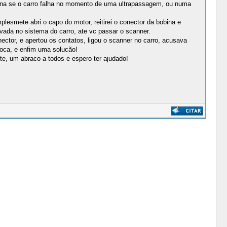
gina se o carro falha no momento de uma ultrapassagem, ou numa
lesmete abri o capo do motor, reitirei o conector da bobina e
ravada no sistema do carro, ate vc passar o scanner.
ector, e apertou os contatos, ligou o scanner no carro, acusava
roca, e enfim uma solucão!
e, um abraco a todos e espero ter ajudado!