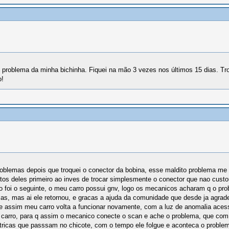
o problema da minha bichinha. Fiquei na mão 3 vezes nos últimos 15 dias. Tro
o!
oblemas depois que troquei o conector da bobina, esse maldito problema me 
os deles primeiro ao inves de trocar simplesmente o conector que nao cust
foi o seguinte, o meu carro possui gnv, logo os mecanicos acharam q o probl
mas, mas ai ele retornou, e gracas a ajuda da comunidade que desde ja agrad
, e assim meu carro volta a funcionar novamente, com a luz de anomalia ace
o carro, para q assim o mecanico conecte o scan e ache o problema, que co
eétricas que passsam no chicote, com o tempo ele folgue e aconteca o probl