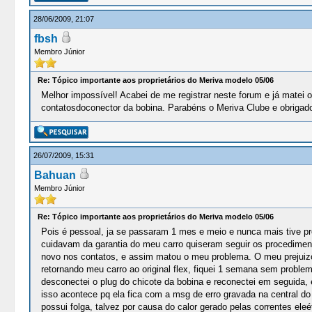
28/06/2009, 21:07
fbsh
Membro Júnior
Re: Tópico importante aos proprietários do Meriva modelo 05/06
Melhor impossível! Acabei de me registrar neste forum e já matei 
contatosdoconector da bobina. Parabéns o Meriva Clube e obrigad
26/07/2009, 15:31
Bahuan
Membro Júnior
Re: Tópico importante aos proprietários do Meriva modelo 05/06
Pois é pessoal, ja se passaram 1 mes e meio e nunca mais tive pr
cuidavam da garantia do meu carro quiseram seguir os procediment
novo nos contatos, e assim matou o meu problema. O meu prejuizo 
retornando meu carro ao original flex, fiquei 1 semana sem proble
desconectei o plug do chicote da bobina e reconectei em seguida
isso acontece pq ela fica com a msg de erro gravada na central d
possui folga, talvez por causa do calor gerado pelas correntes el