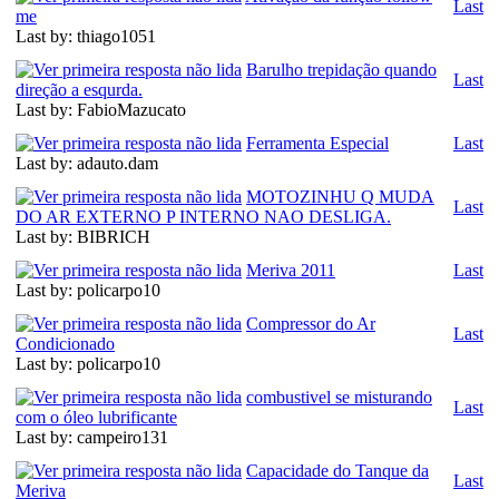
Last
me
Last by: thiago1051
Barulho trepidação quando
Last
direção a esqurda.
Last by: FabioMazucato
Ferramenta Especial
Last
Last by: adauto.dam
MOTOZINHU Q MUDA
Last
DO AR EXTERNO P INTERNO NAO DESLIGA.
Last by: BIBRICH
Meriva 2011
Last
Last by: policarpo10
Compressor do Ar
Last
Condicionado
Last by: policarpo10
combustivel se misturando
Last
com o óleo lubrificante
Last by: campeiro131
Capacidade do Tanque da
Last
Meriva