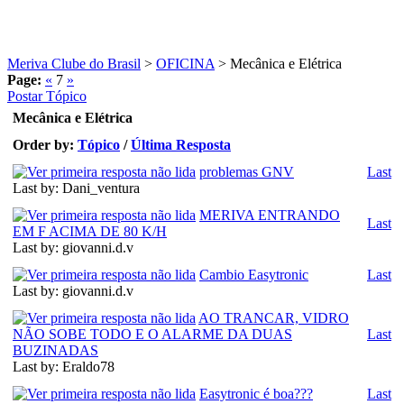
Meriva Clube do Brasil
>
OFICINA
>
Mecânica e Elétrica
Page:
«
7
»
Postar Tópico
Mecânica e Elétrica
Order by:
Tópico
/
Última Resposta
problemas GNV
Last
Last by: Dani_ventura
MERIVA ENTRANDO
Last
EM F ACIMA DE 80 K/H
Last by: giovanni.d.v
Cambio Easytronic
Last
Last by: giovanni.d.v
AO TRANCAR, VIDRO
NÃO SOBE TODO E O ALARME DA DUAS
Last
BUZINADAS
Last by: Eraldo78
Easytronic é boa???
Last