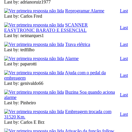
Last by: adrianoruiz1977
Reprogramar Alarme
Last
Last by: Carlos Fred
SCANNER
Last
EASYTRONIC BARATO E ESSENCIAL
Last by: neimarques1
Trava elétrica
Last
Last by: tedfilho
Alarme
Last
Last by: paparotti
Ajuda com o pedal da
Last
embreagem
Last by: genivaldo66
Buzina Soa quando aciona
Last
alarme
Last by: Pinheiro
Embreagem trocada com
Last
31520 Km.
Last by: Carlos E Brz
Ativação da função follow