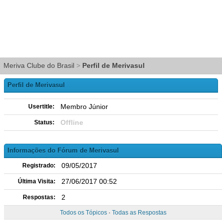
Meriva Clube do Brasil
>
Perfil de Merivasul
Perfil de Merivasul
Membro Júnior
Usertitle:
Offline
Status:
Informações do Fórum de Merivasul
09/05/2017
Registrado:
27/06/2017 00:52
Última Visita:
2
Respostas:
Todos os Tópicos
·
Todas as Respostas