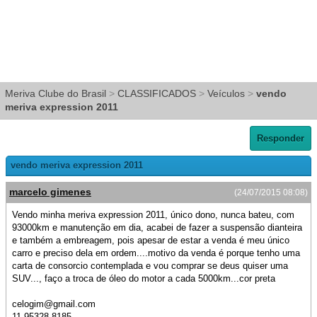
Meriva Clube do Brasil
>
CLASSIFICADOS
>
Veículos
>
vendo
meriva expression 2011
Responder
vendo meriva expression 2011
marcelo gimenes
(24/07/2015 08:08)
Vendo minha meriva expression 2011, único dono, nunca bateu, com
93000km e manutenção em dia, acabei de fazer a suspensão dianteira
e também a embreagem, pois apesar de estar a venda é meu único
carro e preciso dela em ordem....motivo da venda é porque tenho uma
carta de consorcio contemplada e vou comprar se deus quiser uma
SUV..., faço a troca de óleo do motor a cada 5000km...cor preta
celogim@gmail.com
11-95328-8185