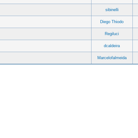
sibinelli
Diego Thiodo
Regiluci
dcaldeira
Marcelofalmeida