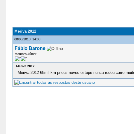
0 Votos - 0 Média
1
2
3
4
5
Meriva 2012
08/08/2018, 14:03
Fábio Barone
Membro Júnior
Meriva 2012
Meriva 2012 68mil km pneus novos estepe nunca rodou carro mui