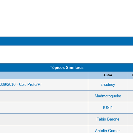
Tópicos Similares
Autor
009/2010 - Cor: Preto/Pr
srsidney
Madmotoqueiro
IUSI1
Fábio Barone
Antolin Gomez