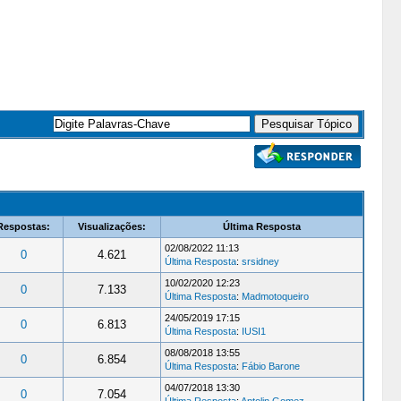
Respostas:
Visualizações:
Última Resposta
02/08/2022 11:13
0
4.621
Última Resposta
:
srsidney
10/02/2020 12:23
0
7.133
Última Resposta
:
Madmotoqueiro
24/05/2019 17:15
0
6.813
Última Resposta
:
IUSI1
08/08/2018 13:55
0
6.854
Última Resposta
:
Fábio Barone
04/07/2018 13:30
0
7.054
Última Resposta
:
Antolin Gomez