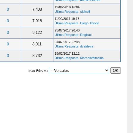
19/06/2018 16:04
0
7.408
Última Resposta
:
sibinelli
11/09/2017 19:17
0
7.918
Última Resposta
:
Diego Thiodo
25/07/2017 20:40
0
8.122
Última Resposta
:
Regiluci
04/07/2017 22:48
0
8.011
Última Resposta
:
dcaldeira
18/02/2017 12:12
0
8.732
Última Resposta
:
Marcelofalmeida
Ir ao Fórum: