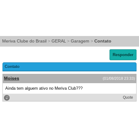
Meriva Clube do Brasil
>
GERAL
>
Garagem
>
Contato
Responder
Contato
Moises
(01/08/2018 23:33)
Ainda tem alguem ativo no Meriva Club???
Quote