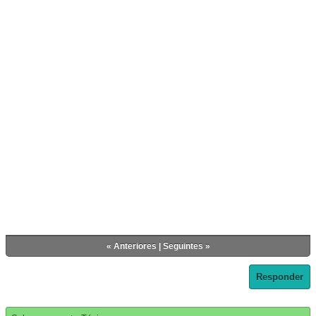
«
Anteriores
|
Seguintes
»
Responder