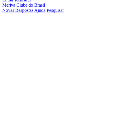
Meriva Clube do Brasil
Novas Respostas
Ajuda
Pesquisar