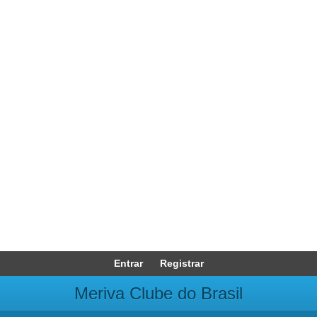
Entrar
Registrar
Meriva Clube do Brasil