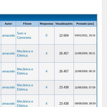
Autor
Fórum
Respostas
Visualizações
Postado
[
asc
]
Som e
amacedo
0
12.604
04/01/2011, 18:16
Carroceria
Mecânica e
amacedo
4
26.457
11/08/2009, 08:21
Elétrica
Mecânica e
amacedo
4
26.457
11/08/2009, 08:15
Elétrica
Mecânica e
amacedo
4
23.438
11/08/2009, 07:59
Elétrica
Mecânica e
amacedo
4
23.438
09/08/2009, 08:59
Elétrica