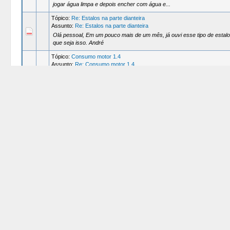
jogar água limpa e depois encher com água e...
Tópico:
Re: Estalos na parte dianteira
Assunto:
Re: Estalos na parte dianteira
Olá pessoal, Em um pouco mais de um mês, já ouvi esse tipo de estal
que seja isso. André
Tópico:
Consumo motor 1.4
Assunto:
Re: Consumo motor 1.4
Oi Pessoal, Em primeiro lugar sou novo nesse forum, comprei minha 
Eu tenho controlado o consumo de alcool desde o ...