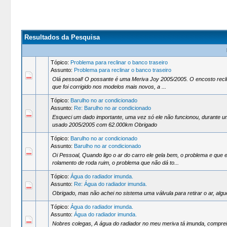
Resultados da Pesquisa
Tópico:
Problema para reclinar o banco traseiro
Assunto:
Problema para reclinar o banco traseiro
Olá pessoal! O possante é uma Meriva Joy 2005/2005. O encosto reclin
que foi corrigido nos modelos mais novos, a ...
Tópico:
Barulho no ar condicionado
Assunto:
Re: Barulho no ar condicionado
Esqueci um dado importante, uma vez só ele não funcionou, durante um
usado 2005/2005 com 62.000km Obrigado
Tópico:
Barulho no ar condicionado
Assunto:
Barulho no ar condicionado
Oi Pessoal, Quando ligo o ar do carro ele gela bem, o problema e que
rolamento de roda ruim, o problema que não dá to...
Tópico:
Água do radiador imunda.
Assunto:
Re: Água do radiador imunda.
Obrigado, mas não achei no sistema uma válvula para retirar o ar, alg
Tópico:
Água do radiador imunda.
Assunto:
Água do radiador imunda.
Nobres colegas, A água do radiador no meu meriva tá imunda, comprei