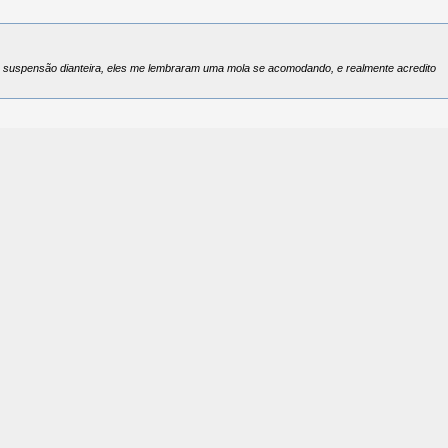
o suspensão dianteira, eles me lembraram uma mola se acomodando, e realmente acredito
meriva JOY 1.8 2005/2005 tem um pouco mais de 1 mês, ela está com 62.000km rodados.