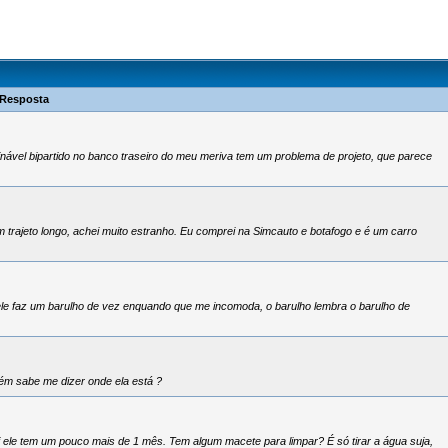
Resposta
ável bipartido no banco traseiro do meu meriva tem um problema de projeto, que parece
 trajeto longo, achei muito estranho. Eu comprei na Simcauto e botafogo e é um carro
 ele faz um barulho de vez enquando que me incomoda, o barulho lembra o barulho de
uém sabe me dizer onde ela está ?
 ele tem um pouco mais de 1 mês. Tem algum macete para limpar? É só tirar a água suja,