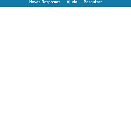
Novas Respostas
Ajuda
Pesquisar