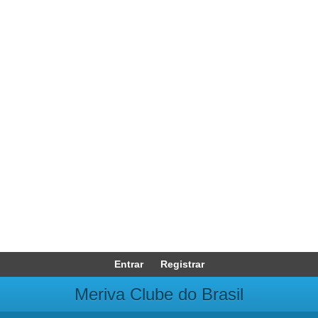
Entrar
Registrar
Meriva Clube do Brasil