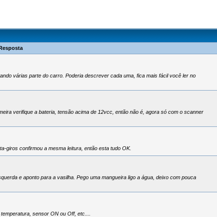
Resposta
ndo várias parte do carro. Poderia descrever cada uma, fica mais fácil você ler no
ira verifique a bateria, tensão acima de 12vcc, então não é, agora só com o scanner
ta-giros confirmou a mesma leitura, então esta tudo OK.
squerda e aponto para a vasilha. Pego uma mangueira ligo a água, deixo com pouca
emperatura, sensor ON ou Off, etc....