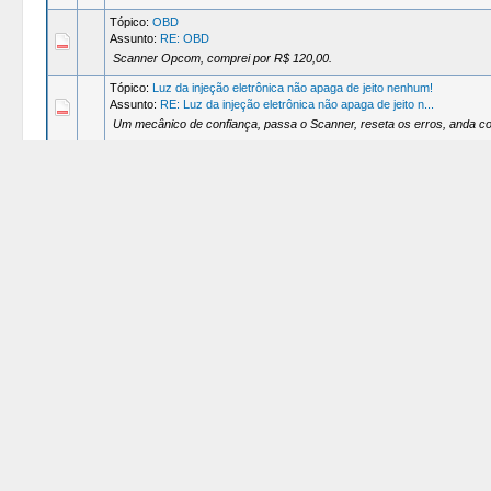
Tópico:
OBD
Assunto:
RE: OBD
Scanner Opcom, comprei por R$ 120,00.
Tópico:
Luz da injeção eletrônica não apaga de jeito nenhum!
Assunto:
RE: Luz da injeção eletrônica não apaga de jeito n...
Um mecânico de confiança, passa o Scanner, reseta os erros, anda co
Tópico:
falha no arranque
Assunto:
RE: falha no arranque
Ou bateria, chama algum eletricista, só para testar com uma bateria bo
Tópico:
Não consigo ligar Meriva 1.4 Joy 2009
Assunto:
RE: Não consigo ligar Meriva 1.4 Joy 2009
1º) Quando gira a chave no contato, a luz do imobilizador apaga ? 2º) 
3º) Se...
Tópico:
Luz da injeção socorro!!!
Assunto:
RE: Luz da injeção socorro!!!
Só consigo ver outra coisa, quando o defeito estiver presente (a luz 
Tópico:
Pisca Alerta
Assunto:
RE: Pisca Alerta
Vai procurar o fusível que indica luzes de advertência, deve ser o da 
Tópico:
vazamento de combustivel
Assunto:
RE: vazamento de combustivel
Como você diz que completa, leve em alguma oficina para examinar o s