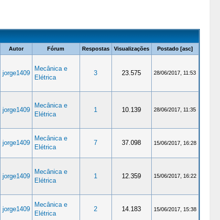
Autor
Fórum
Respostas
Visualizações
Postado
[
asc
]
Mecânica e
jorge1409
3
23.575
28/06/2017, 11:53
Elétrica
Mecânica e
jorge1409
1
10.139
28/06/2017, 11:35
Elétrica
Mecânica e
jorge1409
7
37.098
15/06/2017, 16:28
Elétrica
Mecânica e
jorge1409
1
12.359
15/06/2017, 16:22
Elétrica
Mecânica e
jorge1409
2
14.183
15/06/2017, 15:38
Elétrica