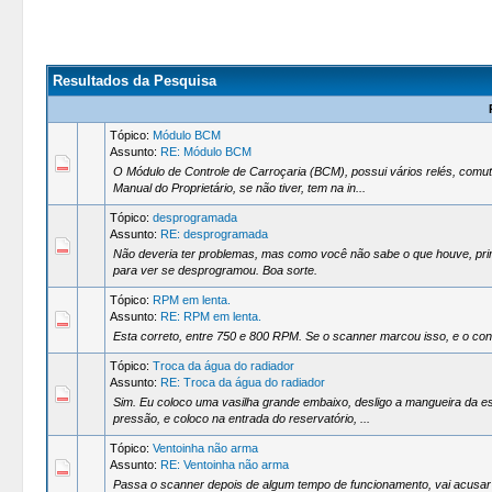
Resultados da Pesquisa
Tópico:
Módulo BCM
Assunto:
RE: Módulo BCM
O Módulo de Controle de Carroçaria (BCM), possui vários relés, comuta
Manual do Proprietário, se não tiver, tem na in...
Tópico:
desprogramada
Assunto:
RE: desprogramada
Não deveria ter problemas, mas como você não sabe o que houve, prime
para ver se desprogramou. Boa sorte.
Tópico:
RPM em lenta.
Assunto:
RE: RPM em lenta.
Esta correto, entre 750 e 800 RPM. Se o scanner marcou isso, e o con
Tópico:
Troca da água do radiador
Assunto:
RE: Troca da água do radiador
Sim. Eu coloco uma vasilha grande embaixo, desligo a mangueira da e
pressão, e coloco na entrada do reservatório, ...
Tópico:
Ventoinha não arma
Assunto:
RE: Ventoinha não arma
Passa o scanner depois de algum tempo de funcionamento, vai acusar t