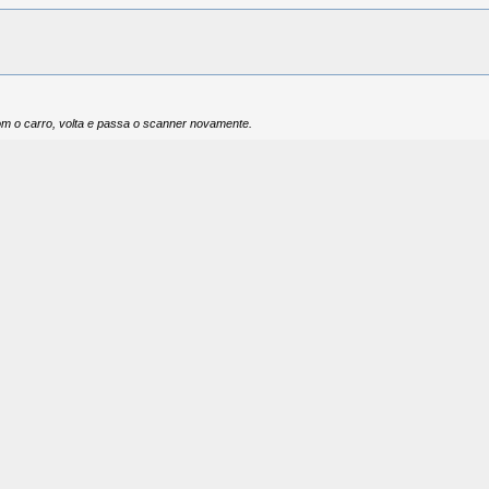
m o carro, volta e passa o scanner novamente.
a, funcionou ?. Bateria nova.
Para agilizar, tenta passar um scanner. Não tento falhas o próximo passo é a alimentação.
estiver acesa), tem que passar o scanner nesse momento, e vê as falhas.
posição 3, de 7,5 Amperes.
istema de evaporação (Cânister, etc )