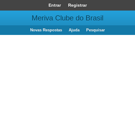
Entrar
Registrar
Meriva Clube do Brasil
Novas Respostas
Ajuda
Pesquisar