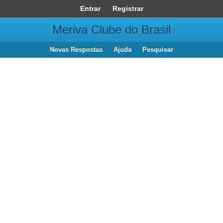
Entrar
Registrar
Meriva Clube do Brasil
Novas Respostas
Ajuda
Pesquisar