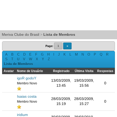
Meriva Clube do Brasil
>
Lista de Membros
Page:
1
»
A
B
C
D
E
F
G
H
I
J
K
L
M
N
O
P
Q
R
S
T
U
V
W
X
Y
Z
Lista de Membros
Avatar
Nome de Usuário
Registrado
Última Visita
Respostas
igoR godoY
13/03/2009,
19/03/2009,
0
Membro Novo
13:45
15:56
Isaias costa
28/03/2009,
28/03/2009,
0
Membro Novo
15:19
15:27
iridium