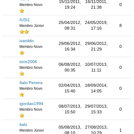
15/11/2011,
16/11/2011,
0
Membro Novo
19:24
21:38
IUSI1
25/04/2012,
24/05/2019,
8
Membro Júnior
08:31
17:16
ivanildo
29/06/2012,
29/06/2012,
0
Membro Novo
16:34
21:29
iorio2006
06/08/2012,
10/07/2013,
0
Membro Novo
00:35
11:11
Italo Pereira
02/04/2013,
18/09/2014,
0
Membro Novo
15:40
14:05
igordao1994
08/07/2013,
29/07/2013,
0
Membro Novo
15:50
15:33
italo
05/08/2013,
27/08/2013,
1
Membro Júnior
08:10
10:29