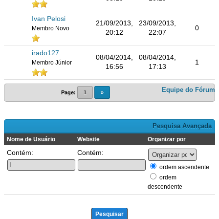
Ivan Pelosi
21/09/2013,
23/09/2013,
0
Membro Novo
20:12
22:07
irado127
08/04/2014,
08/04/2014,
1
Membro Júnior
16:56
17:13
Equipe do Fórum
Page:
1
»
Pesquisa Avançada
Nome de Usuário
Website
Organizar por
Contém:
Contém:
ordem ascendente
ordem
descendente