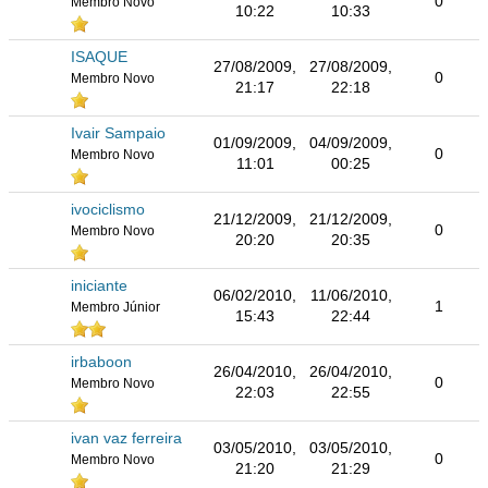
0
Membro Novo
10:22
10:33
ISAQUE
27/08/2009,
27/08/2009,
0
Membro Novo
21:17
22:18
Ivair Sampaio
01/09/2009,
04/09/2009,
0
Membro Novo
11:01
00:25
ivociclismo
21/12/2009,
21/12/2009,
0
Membro Novo
20:20
20:35
iniciante
06/02/2010,
11/06/2010,
1
Membro Júnior
15:43
22:44
irbaboon
26/04/2010,
26/04/2010,
0
Membro Novo
22:03
22:55
ivan vaz ferreira
03/05/2010,
03/05/2010,
0
Membro Novo
21:20
21:29