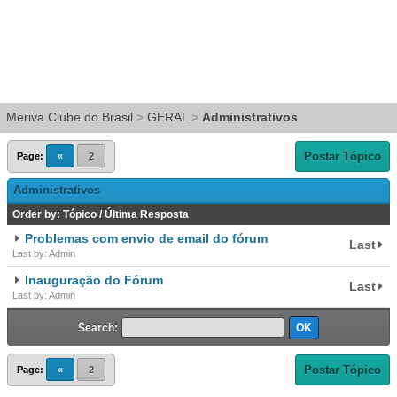
Meriva Clube do Brasil
>
GERAL
>
Administrativos
Postar Tópico
Page:
«
2
Administrativos
Order by:
Tópico
/
Última Resposta
Problemas com envio de email do fórum
Last
Last by: Admin
Inauguração do Fórum
Last
Last by: Admin
Search:
Postar Tópico
Page:
«
2