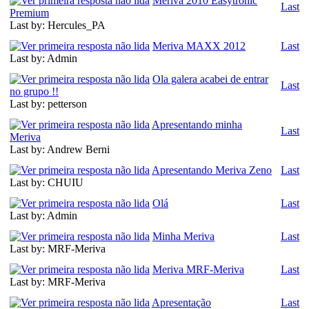
Meriva 2010 Easytronic
Last
Premium
Last by: Hercules_PA
Meriva MAXX 2012
Last
Last by: Admin
Ola galera acabei de entrar
Last
no grupo !!
Last by: petterson
Apresentando minha
Last
Meriva
Last by: Andrew Berni
Apresentando Meriva Zeno
Last
Last by: CHUIU
Olá
Last
Last by: Admin
Minha Meriva
Last
Last by: MRF-Meriva
Meriva MRF-Meriva
Last
Last by: MRF-Meriva
Apresentação
Last