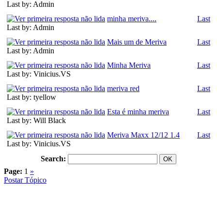
Last by: Admin
minha meriva....
Last
Last by: Admin
Mais um de Meriva
Last
Last by: Admin
Minha Meriva
Last
Last by: Vinicius.VS
meriva red
Last
Last by: tyellow
Esta é minha meriva
Last
Last by: Will Black
Meriva Maxx 12/12 1.4
Last
Last by: Vinicius.VS
Search:
Page:
1
»
Postar Tópico