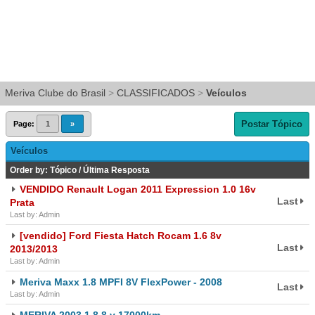
Meriva Clube do Brasil
>
CLASSIFICADOS
>
Veículos
Postar Tópico
Page:
1
»
Veículos
Order by:
Tópico
/
Última Resposta
VENDIDO Renault Logan 2011 Expression 1.0 16v
Last
Prata
Last by: Admin
[vendido] Ford Fiesta Hatch Rocam 1.6 8v
Last
2013/2013
Last by: Admin
Meriva Maxx 1.8 MPFI 8V FlexPower - 2008
Last
Last by: Admin