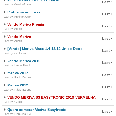
MERIVA 2003 1.8 8 v 17000km
Last
Last by: Antolin Gomez
Problema no corsa
Last
Last by: Antônio José
Vendo Meriva Premium
Last
Last by: Admin
Vendo Meriva
Last
Last by: Admin
[Vendo] Meriva Maxx 1.4 12/12 Unico Dono
Last
Last by: dcaldeira
Vendo Meriva 2010
Last
Last by: Diego Thiodo
meriva 2012
Last
Last by: Fábio Barone
Meriva 2012
Last
Last by: Fábio Barone
VENDO MERIVA SS EASYTRONIC 2010-VERMELHA
Last
Last by: Getulio
Quero comprar Meriva Easytronic
Last
Last by: Hercules_PA