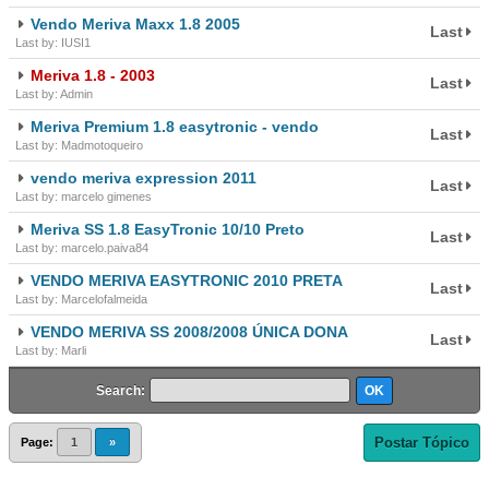
Vendo Meriva Maxx 1.8 2005
Last
Last by: IUSI1
Meriva 1.8 - 2003
Last
Last by: Admin
Meriva Premium 1.8 easytronic - vendo
Last
Last by: Madmotoqueiro
vendo meriva expression 2011
Last
Last by: marcelo gimenes
Meriva SS 1.8 EasyTronic 10/10 Preto
Last
Last by: marcelo.paiva84
VENDO MERIVA EASYTRONIC 2010 PRETA
Last
Last by: Marcelofalmeida
VENDO MERIVA SS 2008/2008 ÚNICA DONA
Last
Last by: Marli
Search:
Postar Tópico
Page:
1
»