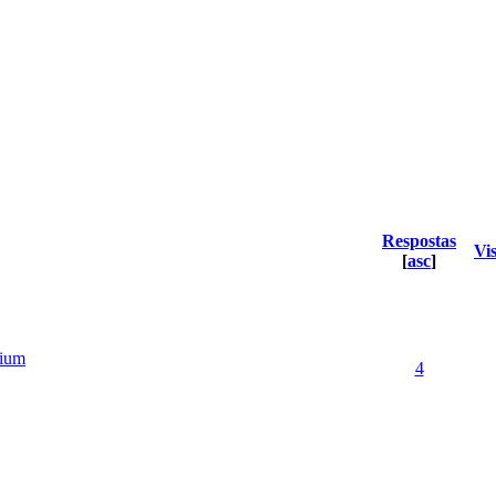
Respostas
Vi
[
asc
]
mium
4