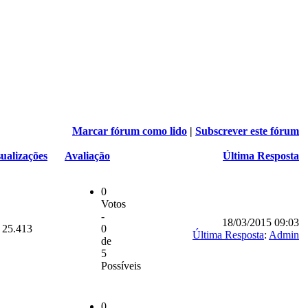
Marcar fórum como lido
|
Subscrever este fórum
sualizações
Avaliação
Última Resposta
0
Votos
-
18/03/2015 09:03
25.413
0
Última Resposta
:
Admin
de
5
Possíveis
0