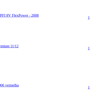
PFI 8V FlexPower - 2008
1
mium 11/12
1
006 vermelha
1