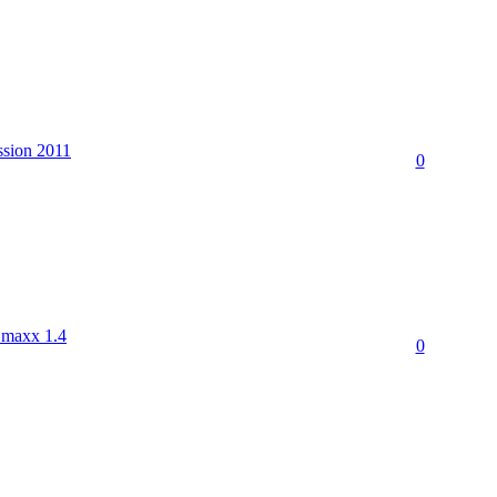
ssion 2011
0
 maxx 1.4
0