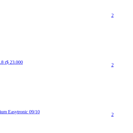
2
.8 r$ 23.000
2
um Easytronic 09/10
2